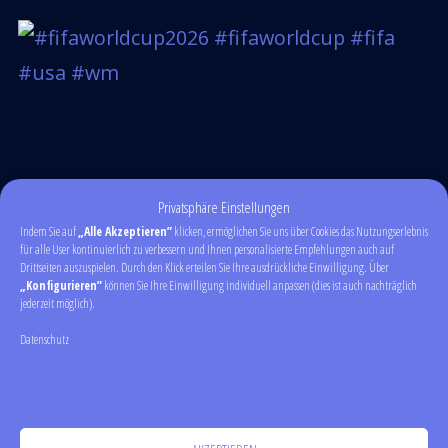
Privatsphäre Einstellungen
Indem Sie auf
„Alle Akzeptieren”
klicken, ermöglichen Sie uns über Cookies das Nutzungserlebnis
für alle User kontinuierlich zu verbessern und Ihnen personalisierte Empfehlungen auch auf
Drittseiten auszuspielen. Durch den Klick erteilen Sie Ihre ausdrückliche Einwilligung. Über
„Konfigurieren”
können Sie Ihre Einwilligung individuell anpassen (dies ist auch nachträglich
jederzeit möglich).
Datenschutz