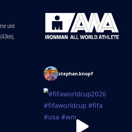
erne und
 (42km),
stephan.knopf