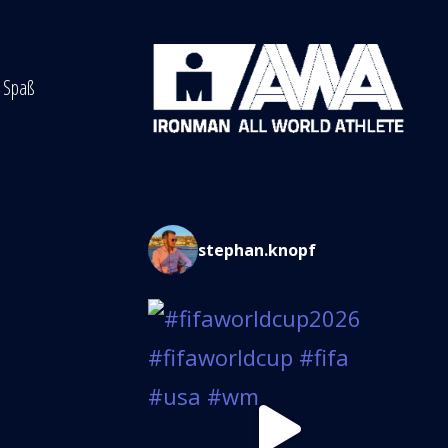
l Spaß
stephan.knopf