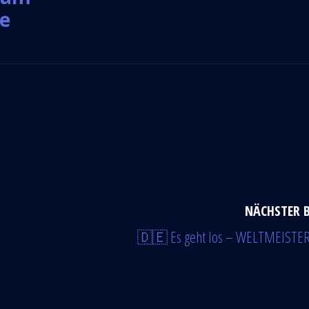
be
NÄCHSTER 
🇩🇪 Es geht los – WELTMEISTE