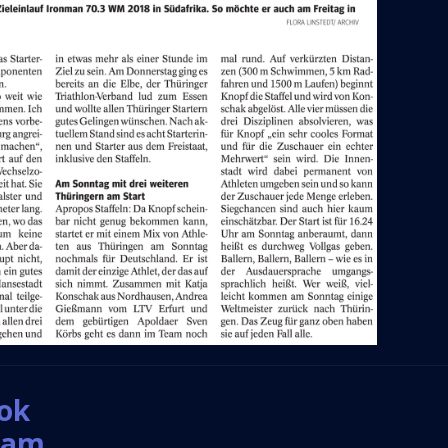
ook
gram