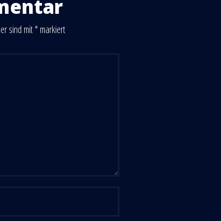
mentar
der sind mit
*
markiert