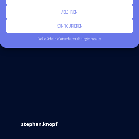
die nächste Kommentierung in diesem Browser speichern.
ABLEHNEN
KONFIGURIEREN
Cookie-Richtlinie
Datenschutzerklärung
impressum
stephan.knopf