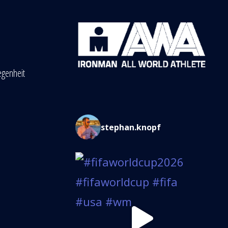
egenheit
stephan.knopf