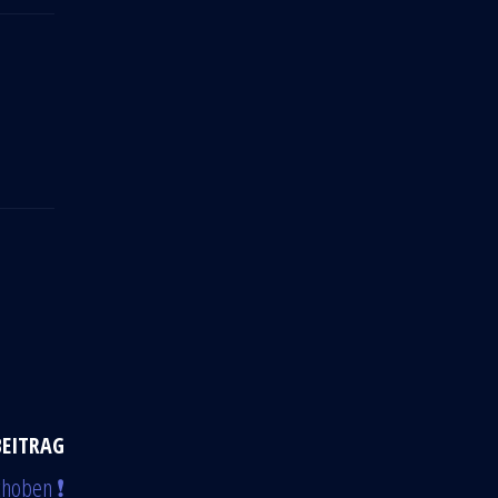
BEITRAG
hoben ❗️