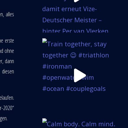
, alles
ne erste
und ohne
er, dann
n diesen
elaufen.
hr-2020“
ngen.