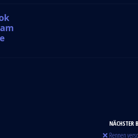
ook
gram
be
NÄCHSTER 
❌ Rennen versc