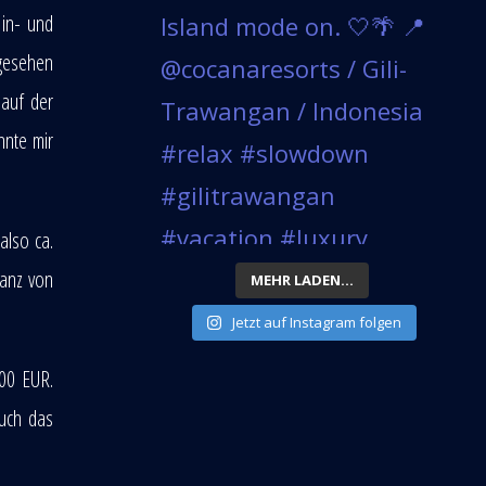
 in- und
 gesehen
 auf der
nnte mir
also ca.
tanz von
MEHR LADEN...
Jetzt auf Instagram folgen
600 EUR.
euch das