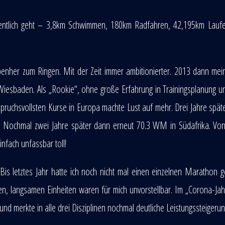
entlich geht – 3,8km Schwimmen, 180km Radfahren, 42,195km Laufen
benher zum Ringen. Mit der Zeit immer ambitionierter. 2013 dann mei
Wiesbaden. Als „Rookie“, ohne große Erfahrung in Trainingsplanung 
spruchsvollsten Kurse in Europa machte Lust auf mehr. Drei Jahre spät
n. Nochmal zwei Jahre später dann erneut 70.3 WM in Südafrika. Vo
nfach unfassbar toll!
is letztes Jahr hatte ich noch nicht mal einen einzelnen Marathon g
en, langsamen Einheiten waren für mich unvorstellbar. Im „Corona-Ja
 und merkte in alle drei Disziplinen nochmal deutliche Leistungssteigeru