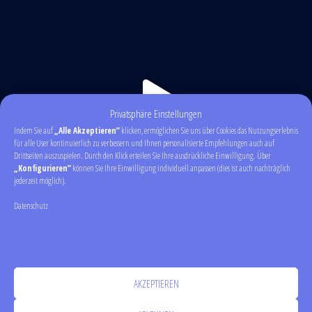
Privatsphäre Einstellungen
Indem Sie auf
„Alle Akzeptieren”
klicken, ermöglichen Sie uns über Cookies das Nutzungserlebnis
für alle User kontinuierlich zu verbessern und Ihnen personalisierte Empfehlungen auch auf
Drittseiten auszuspielen. Durch den Klick erteilen Sie Ihre ausdrückliche Einwilligung. Über
„Konfigurieren”
können Sie Ihre Einwilligung individuell anpassen (dies ist auch nachträglich
jederzeit möglich).
Datenschutz
AKZEPTIEREN