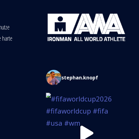
nutze
e harte
stephan.knopf