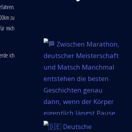
efahren.
000km zu
für mich
erde ich