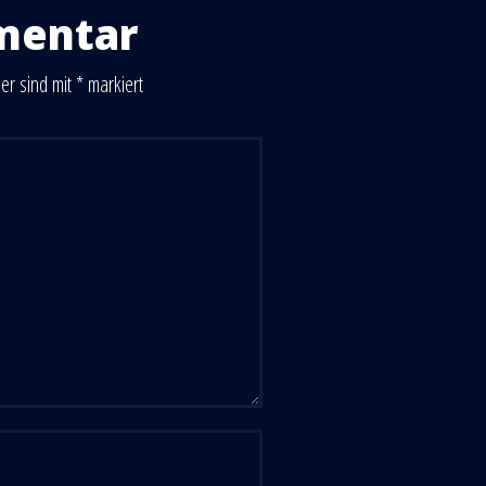
mentar
der sind mit
*
markiert