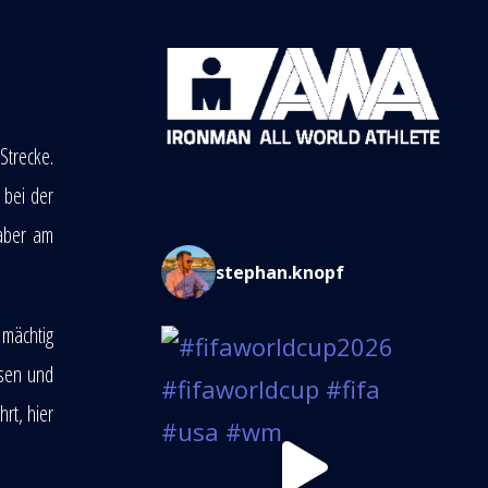
Strecke.
 bei der
 aber am
stephan.knopf
 mächtig
ssen und
rt, hier