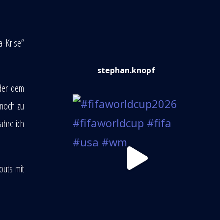
a-Krise“
stephan.knopf
oder dem
 noch zu
ahre ich
outs mit