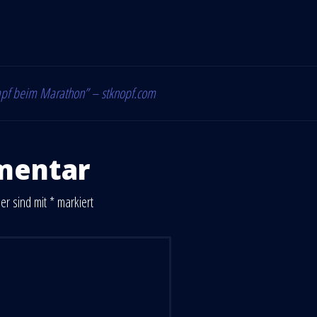
mpf beim Marathon” – stknopf.com
mentar
der sind mit
*
markiert