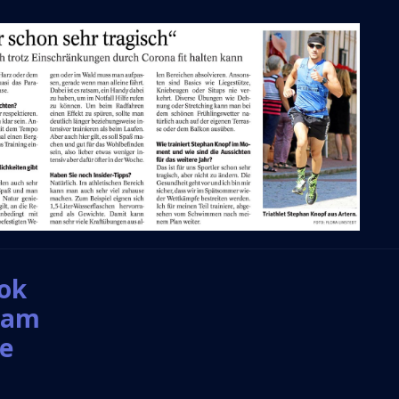
ook
gram
be