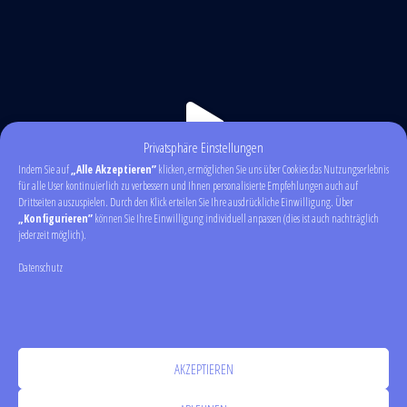
Privatsphäre Einstellungen
Indem Sie auf
„Alle Akzeptieren”
klicken, ermöglichen Sie uns über Cookies das Nutzungserlebnis
für alle User kontinuierlich zu verbessern und Ihnen personalisierte Empfehlungen auch auf
Drittseiten auszuspielen. Durch den Klick erteilen Sie Ihre ausdrückliche Einwilligung. Über
„Konfigurieren”
können Sie Ihre Einwilligung individuell anpassen (dies ist auch nachträglich
jederzeit möglich).
Datenschutz
AKZEPTIEREN