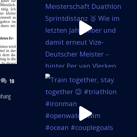
10
enhang