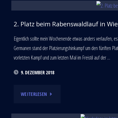
💛
2. Platz beim Rabenswaldlauf in Wi
SO
Eigentlich sollte mein Wochenende etwas anders verlaufen, es
LANGSAM
Germanen stand der Platzierungshinkampf um den fünften Plat
vorletzten Kampf und zum letzten Mal im Freistil auf der …
WIRD’S
9. DEZEMBER 2018
ERNST
😑"
"2.
WEITERLESEN
PLATZ