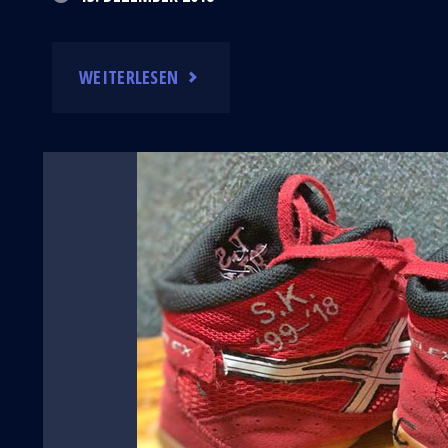
"//
WEITERLESEN
PRESSESCHAU:
THÜRINGER
ALLGEMEINE
–
„IRGENDWANN
IST