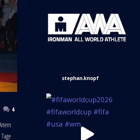
stephan.knopf
4
Artern
e Tage