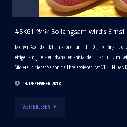
IMMER
SCHLUSS“…"
#SK61 💚💛 So langsam wird’s Ernst
Morgen Abend endet ein Kapitel für mich. 30 Jahre Ringen, da
einige sehr gute Freundschaften entstanden. Hier sind zum Bei
Stickerei in dieser Saison die Ehre erwiesen hat. VIELEN DANK
14. DEZEMBER 2018
"#SK61
WEITERLESEN
💚