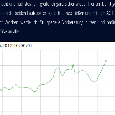
acht und nächstes Jahr greife ich ganz sicher wieder hier an. Damit g
es dann die beiden Laufcups erfolgreich abzuschließen und mit dem AC 
ht Wochen werde ich für spezielle Vorbereitung nutzen und natürl
Grüße an alle…