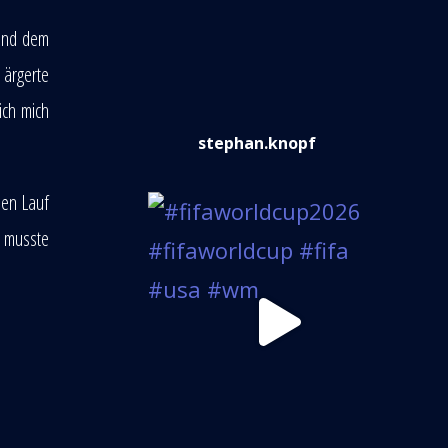
 und dem
 ärgerte
ich mich
stephan.knopf
den Lauf
r musste