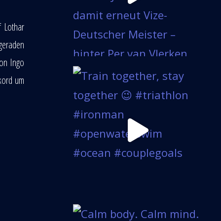
f Lothar
 geraden
von Ingo
ekord um