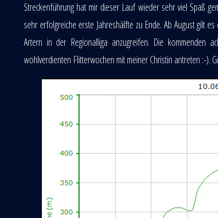
Streckenführung hat mir dieser Lauf wieder sehr viel Spaß gem
sehr erfolgreiche erste Jahreshälfte zu Ende. Ab August gilt 
Artern in der Regionalliga anzugreifen. Die kommenden ac
wohlverdienten Flitterwochen mit meiner Christin antreten :-). 