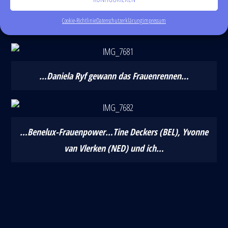
…Andreas Dreitz (Sieger 2014 & 15), Michi Raelert und
ich…
Cookie-Richtlinie
Datenschutzerklärung
impressum
…Daniela Ryf gewann das Frauenrennen…
…Benelux-Frauenpower…Tine Deckers (BEL), Yvonne
van Vlerken (NED) und ich…