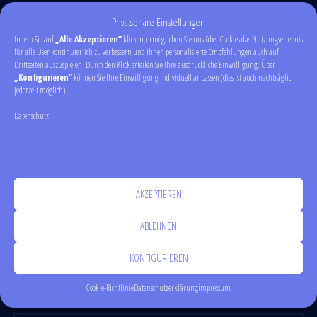
sind mit
*
markiert
Privatsphäre Einstellungen
Indem Sie auf
„Alle Akzeptieren”
klicken, ermöglichen Sie uns über Cookies das Nutzungserlebnis
für alle User kontinuierlich zu verbessern und Ihnen personalisierte Empfehlungen auch auf
Drittseiten auszuspielen. Durch den Klick erteilen Sie Ihre ausdrückliche Einwilligung. Über
„Konfigurieren”
können Sie Ihre Einwilligung individuell anpassen (dies ist auch nachträglich
jederzeit möglich).
Datenschutz
AKZEPTIEREN
ABLEHNEN
KONFIGURIEREN
Cookie-Richtlinie
Datenschutzerklärung
impressum