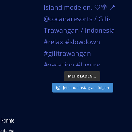
MEHR LADEN...
Jetzt auf Instagram folgen
n konnte
eute die