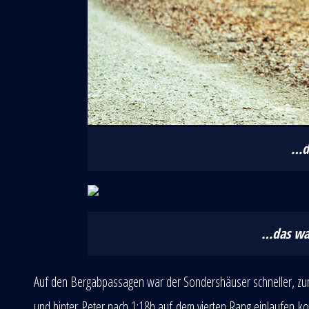
…de
…das war
Auf den Bergabpassagen war der Sondershäuser schneller, zum 
und hinter Peter nach 1:18h auf dem vierten Rang einlaufen ko