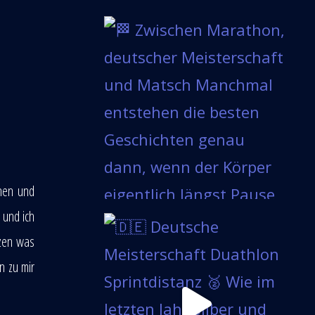
nnen und
 und ich
tzen was
n zu mir